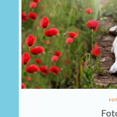
FO
Fot